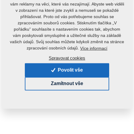
vám reklamy na věci, které vás nezajímají. Abyste web viděli
v zobrazení na které jste zvyklí a nemuseli se pokaždé
přihlašovat. Proto od vás potřebujeme souhlas se
zpracováním souborů cookies. Stisknutím tlačítka „V
pořádku“ souhlasíte s nastavením cookies tak, abychom
vám poskytovali smysluplné a užitečné služby na základě
vašich údajů. Svůj souhlas můžete kdykoli změnit na stránce
Kód produktu:
8000540-90174
zpracování osobních údajů.
Více informací
Tento díl je použitelný i pro následující stroje:
Spravovat cookies
EXCELENT
Povolit vše
Hmotnost:
25,6020 kg
Zamítnout vše