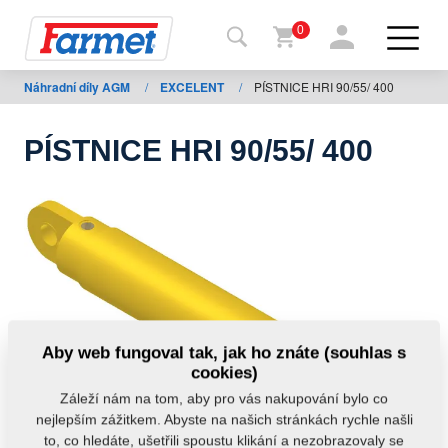
0
Náhradní díly AGM
/
EXCELENT
/
PÍSTNICE HRI 90/55/ 400
Zpět
na
web
PÍSTNICE HRI 90/55/ 400
Farmet
shop
Moje
stroje
Ke
Aby web fungoval tak, jak ho znáte (souhlas s
stažení
cookies)
Záleží nám na tom, aby pro vás nakupování bylo co
nejlepším zážitkem. Abyste na našich stránkách rychle našli
Kontakty
to, co hledáte, ušetřili spoustu klikání a nezobrazovaly se