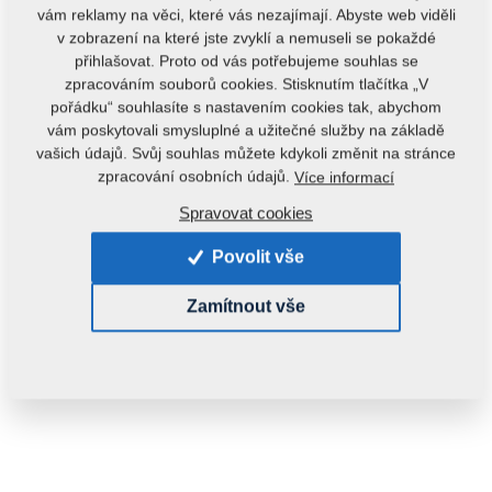
vám reklamy na věci, které vás nezajímají. Abyste web viděli
v zobrazení na které jste zvyklí a nemuseli se pokaždé
přihlašovat. Proto od vás potřebujeme souhlas se
zpracováním souborů cookies. Stisknutím tlačítka „V
pořádku“ souhlasíte s nastavením cookies tak, abychom
vám poskytovali smysluplné a užitečné služby na základě
vašich údajů. Svůj souhlas můžete kdykoli změnit na stránce
Kód produktu:
8000540-90354
zpracování osobních údajů.
Více informací
Tento díl je použitelný i pro následující stroje:
Spravovat cookies
EXCELENT
Povolit vše
Hmotnost:
0,0720 kg
Zamítnout vše