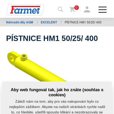
0
Náhradní díly AGM
/
EXCELENT
/
PÍSTNICE HM1 50/25/ 400
Zpět
na
web
PÍSTNICE HM1 50/25/ 400
Farmet
shop
Moje
stroje
Ke
Aby web fungoval tak, jak ho znáte (souhlas s
stažení
cookies)
Záleží nám na tom, aby pro vás nakupování bylo co
nejlepším zážitkem. Abyste na našich stránkách rychle našli
Kontakty
to, co hledáte, ušetřili spoustu klikání a nezobrazovaly se