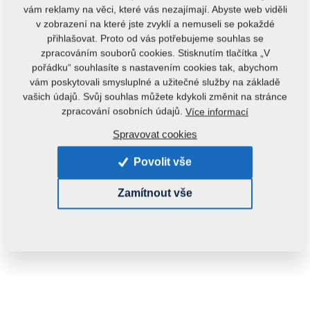
vám reklamy na věci, které vás nezajímají. Abyste web viděli
v zobrazení na které jste zvyklí a nemuseli se pokaždé
přihlašovat. Proto od vás potřebujeme souhlas se
zpracováním souborů cookies. Stisknutím tlačítka „V
pořádku“ souhlasíte s nastavením cookies tak, abychom
vám poskytovali smysluplné a užitečné služby na základě
vašich údajů. Svůj souhlas můžete kdykoli změnit na stránce
Kód produktu:
8000641-30035
zpracování osobních údajů.
Více informací
Tento díl je použitelný i pro následující stroje:
Spravovat cookies
DISKER
Povolit vše
Hmotnost:
2,3000 kg
Zamítnout vše