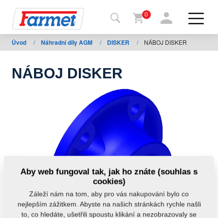
0
Úvod
/
Náhradní díly AGM
/
DISKER
/
NÁBOJ DISKER
Zpět
na
web
NÁBOJ DISKER
Farmet
shop
Moje
stroje
Ke
Aby web fungoval tak, jak ho znáte (souhlas s
stažení
cookies)
Záleží nám na tom, aby pro vás nakupování bylo co
nejlepším zážitkem. Abyste na našich stránkách rychle našli
Kontakty
to, co hledáte, ušetřili spoustu klikání a nezobrazovaly se