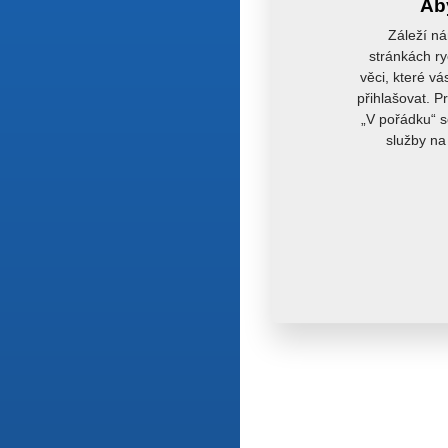
Aby
Záleží ná
stránkách ry
věci, které vá
přihlašovat. P
„V pořádku“ s
služby na