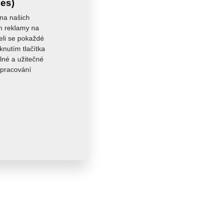
ies)
 na našich
ám reklamy na
seli se pokaždé
knutím tlačítka
lné a užitečné
zpracování