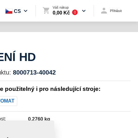
Váš nákup
CS
Přihlásit
0,00 Kč
0
ENÍ HD
ktu:
8000713-40042
je použitelný i pro následující stroje:
TOMAT
st:
0,2760 kg