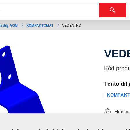
í díly AGM
/
KOMPAKTOMAT
/
VEDENÍ HD
VED
Kód produ
Tento díl 
KOMPAK
Hmotno