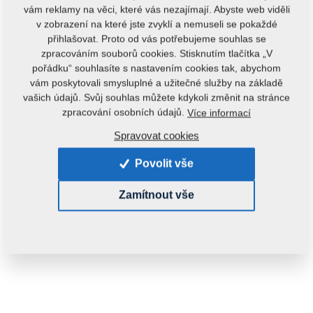
vám reklamy na věci, které vás nezajímají. Abyste web viděli
v zobrazení na které jste zvyklí a nemuseli se pokaždé
přihlašovat. Proto od vás potřebujeme souhlas se
zpracováním souborů cookies. Stisknutím tlačítka „V
pořádku“ souhlasíte s nastavením cookies tak, abychom
vám poskytovali smysluplné a užitečné služby na základě
vašich údajů. Svůj souhlas můžete kdykoli změnit na stránce
Kód produktu:
8000734-30008
zpracování osobních údajů.
Více informací
Tento díl je použitelný i pro následující stroje:
Spravovat cookies
KOMPAKTOMAT
Povolit vše
Hmotnost:
1,1540 kg
Zamítnout vše