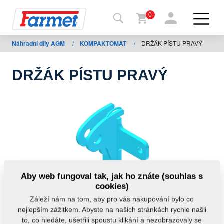
0
Náhradní díly AGM
/
KOMPAKTOMAT
/
DRŽÁK PÍSTU PRAVÝ
Zpět
na
web
DRŽÁK PÍSTU PRAVÝ
Farmet
shop
Moje
stroje
Ke
Aby web fungoval tak, jak ho znáte (souhlas s
stažení
cookies)
Záleží nám na tom, aby pro vás nakupování bylo co
nejlepším zážitkem. Abyste na našich stránkách rychle našli
Kontakty
to, co hledáte, ušetřili spoustu klikání a nezobrazovaly se