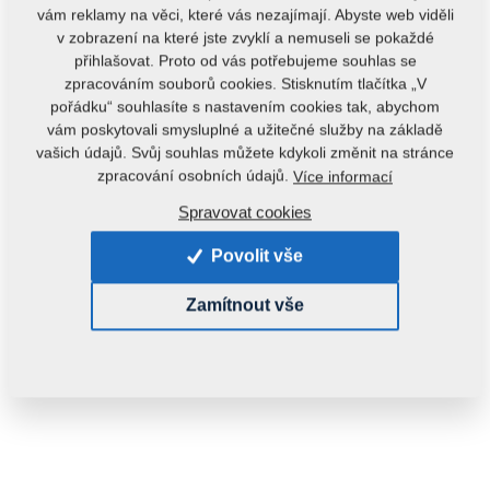
vám reklamy na věci, které vás nezajímají. Abyste web viděli
v zobrazení na které jste zvyklí a nemuseli se pokaždé
přihlašovat. Proto od vás potřebujeme souhlas se
zpracováním souborů cookies. Stisknutím tlačítka „V
pořádku“ souhlasíte s nastavením cookies tak, abychom
vám poskytovali smysluplné a užitečné služby na základě
vašich údajů. Svůj souhlas můžete kdykoli změnit na stránce
Kód produktu:
VZ00004544
zpracování osobních údajů.
Více informací
Původní katalogové číslo:
9000248
Spravovat cookies
Tento díl je použitelný i pro následující stroje:
Povolit vše
KOMPAKTOMAT
Zamítnout vše
Hmotnost:
15,7820 kg