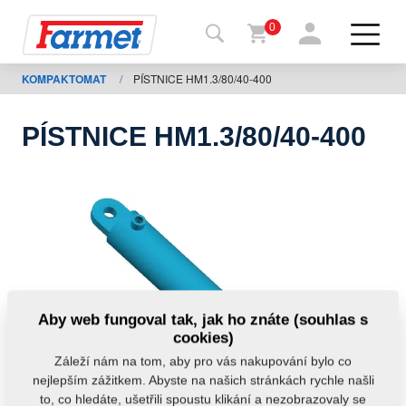
0
KOMPAKTOMAT
/
PÍSTNICE HM1.3/80/40-400
Zpět
na
web
PÍSTNICE HM1.3/80/40-400
Farmet
shop
Moje
stroje
Ke
Aby web fungoval tak, jak ho znáte (souhlas s
stažení
cookies)
Záleží nám na tom, aby pro vás nakupování bylo co
nejlepším zážitkem. Abyste na našich stránkách rychle našli
Kontakty
to, co hledáte, ušetřili spoustu klikání a nezobrazovaly se