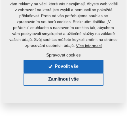
vám reklamy na věci, které vás nezajímají. Abyste web viděli
v zobrazení na které jste zvyklí a nemuseli se pokaždé
přihlašovat. Proto od vás potřebujeme souhlas se
zpracováním souborů cookies. Stisknutím tlačítka „V
pořádku“ souhlasíte s nastavením cookies tak, abychom
vám poskytovali smysluplné a užitečné služby na základě
vašich údajů. Svůj souhlas můžete kdykoli změnit na stránce
Kód produktu:
9001414
zpracování osobních údajů.
Více informací
Tento díl je použitelný i pro následující stroje:
Spravovat cookies
HX
Povolit vše
Hmotnost:
10,0590 kg
Zamítnout vše