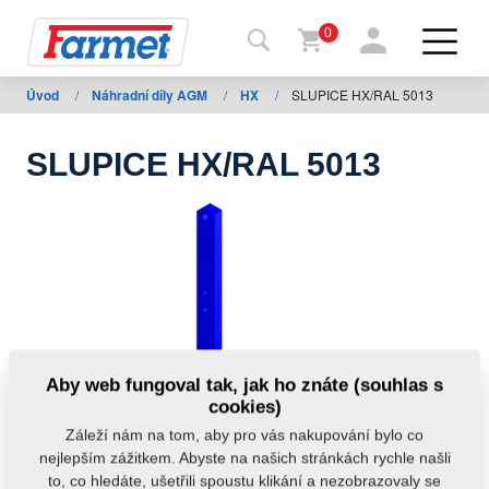
0
Úvod
/
Náhradní díly AGM
/
HX
/
SLUPICE HX/RAL 5013
Zpět
na
web
SLUPICE HX/RAL 5013
Farmet
shop
Moje
stroje
Ke
Aby web fungoval tak, jak ho znáte (souhlas s
stažení
cookies)
Záleží nám na tom, aby pro vás nakupování bylo co
nejlepším zážitkem. Abyste na našich stránkách rychle našli
Kontakty
to, co hledáte, ušetřili spoustu klikání a nezobrazovaly se