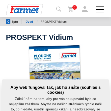
0
Zpět
Úvod
/
PROSPEKT Vidium
Zpět
na
web
PROSPEKT Vidium
Farmet
shop
Moje
stroje
Ke
Aby web fungoval tak, jak ho znáte (souhlas s
stažení
cookies)
Záleží nám na tom, aby pro vás nakupování bylo co
nejlepším zážitkem. Abyste na našich stránkách rychle našli
Kontakty
to, co hledáte, ušetřili spoustu klikání a nezobrazovaly se