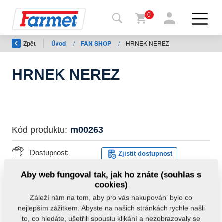
0
Zpět
Úvod
/
FAN SHOP
/
HRNEK NEREZ
Zpět
na
web
HRNEK NEREZ
Farmet
shop
Moje
Kód produktu:
m00263
stroje
Dostupnost:
Zjistit dostupnost
Ke
Hmotnost:
0,0000 kg
Aby web fungoval tak, jak ho znáte (souhlas s
stažení
cookies)
Záleží nám na tom, aby pro vás nakupování bylo co
nejlepším zážitkem. Abyste na našich stránkách rychle našli
Kontakty
to, co hledáte, ušetřili spoustu klikání a nezobrazovaly se