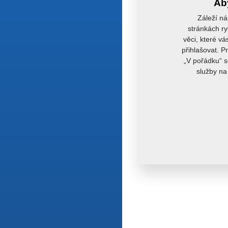
Aby
Záleží ná
stránkách ry
věci, které vá
přihlašovat. P
„V pořádku“ s
služby na