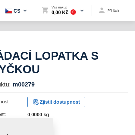
Váš nákup
CS
Přihlásit
0,00 Kč
0
ÁDACÍ LOPATKA S
YČKOU
ktu:
m00279
ost:
Zjistit dostupnost
st:
0,0000 kg