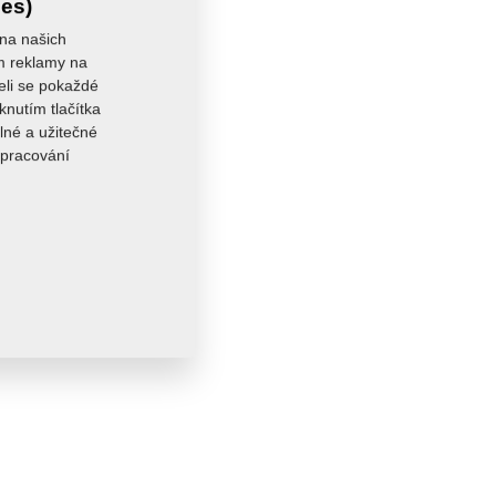
ies)
 na našich
ám reklamy na
seli se pokaždé
knutím tlačítka
lné a užitečné
zpracování