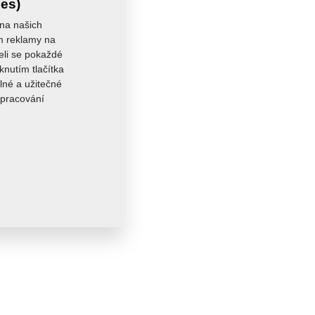
ies)
 na našich
ám reklamy na
seli se pokaždé
knutím tlačítka
lné a užitečné
zpracování