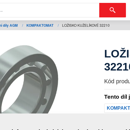
í díly AGM
/
KOMPAKTOMAT
/
LOŽISKO KUŽELÍKOVÉ 32210
LOŽ
3221
Kód produ
Tento díl 
KOMPAK
Hmotno