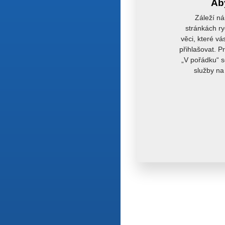
Aby
Záleží ná
stránkách ry
věci, které vá
přihlašovat. P
„V pořádku“ s
služby na