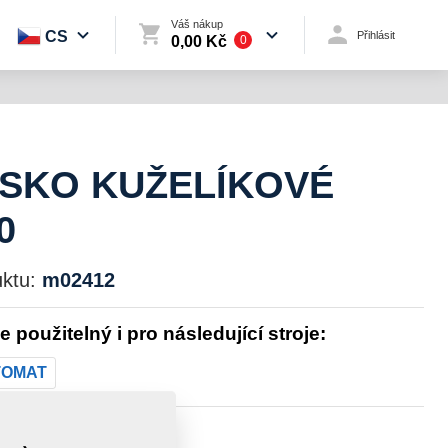
Váš nákup
CS
Přihlásit
0,00 Kč
0
ISKO KUŽELÍKOVÉ
0
ktu:
m02412
je použitelný i pro následující stroje:
TOMAT
st:
0,2000 kg