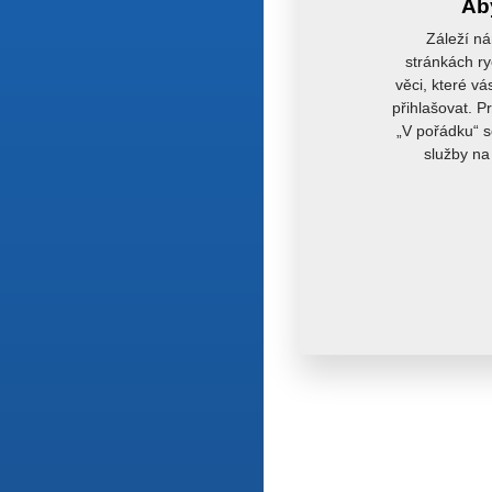
Aby
Záleží ná
stránkách ry
věci, které vá
přihlašovat. P
„V pořádku“ s
služby na