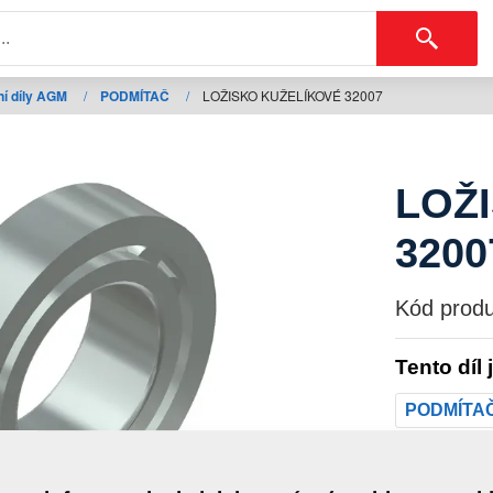
í díly AGM
/
PODMÍTAČ
/
LOŽISKO KUŽELÍKOVÉ 32007
LOŽ
3200
Kód produ
Tento díl 
PODMÍTA
Hmotno