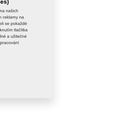
ies)
 na našich
ám reklamy na
seli se pokaždé
knutím tlačítka
lné a užitečné
zpracování