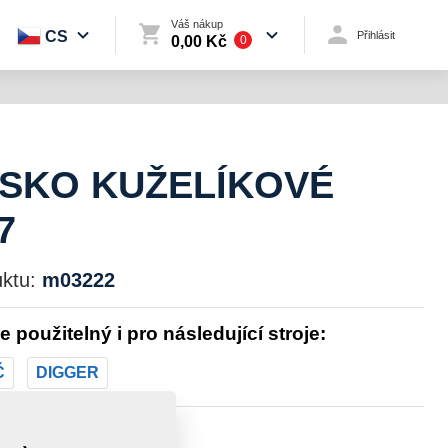
Váš nákup
CS
Přihlásit
0,00 Kč
0
ISKO KUŽELÍKOVÉ
7
ktu:
m03222
je použitelný i pro následující stroje:
Č
DIGGER
st:
0,2200 kg