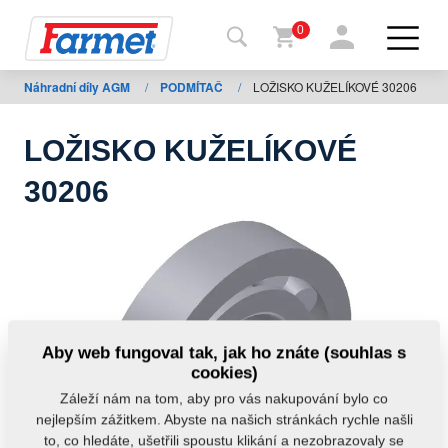
0
Náhradní díly AGM
/
PODMÍTAČ
/
LOŽISKO KUŽELÍKOVÉ 30206
Zpět
na
web
LOŽISKO KUŽELÍKOVÉ
Farmet
30206
shop
Moje
stroje
Ke
Aby web fungoval tak, jak ho znáte (souhlas s
stažení
cookies)
Záleží nám na tom, aby pro vás nakupování bylo co
nejlepším zážitkem. Abyste na našich stránkách rychle našli
Kontakty
to, co hledáte, ušetřili spoustu klikání a nezobrazovaly se