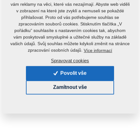
vám reklamy na věci, které vás nezajímají. Abyste web viděli
v zobrazení na které jste zvyklí a nemuseli se pokaždé
přihlašovat. Proto od vás potřebujeme souhlas se
zpracováním souborů cookies. Stisknutím tlačítka „V
pořádku“ souhlasíte s nastavením cookies tak, abychom
vám poskytovali smysluplné a užitečné služby na základě
vašich údajů. Svůj souhlas můžete kdykoli změnit na stránce
zpracování osobních údajů.
Více informací
Kód produktu:
m03223
Spravovat cookies
Tento díl je použitelný i pro následující stroje:
Povolit vše
PODMÍTAČ
Zamítnout vše
Hmotnost:
0,2300 kg