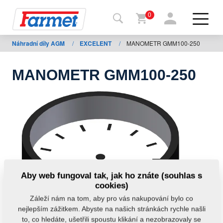
0
Náhradní díly AGM
/
EXCELENT
/
MANOMETR GMM100-250
Zpět
na
web
MANOMETR GMM100-250
Farmet
shop
Moje
stroje
Ke
Aby web fungoval tak, jak ho znáte (souhlas s
stažení
cookies)
Záleží nám na tom, aby pro vás nakupování bylo co
nejlepším zážitkem. Abyste na našich stránkách rychle našli
Kontakty
to, co hledáte, ušetřili spoustu klikání a nezobrazovaly se