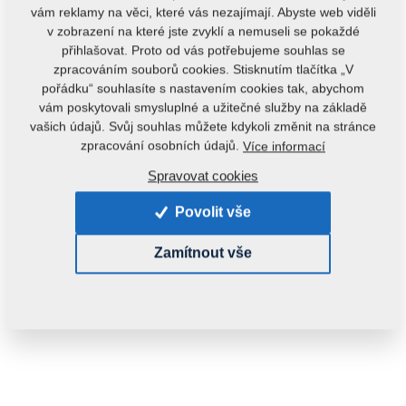
vám reklamy na věci, které vás nezajímají. Abyste web viděli
v zobrazení na které jste zvyklí a nemuseli se pokaždé
přihlašovat. Proto od vás potřebujeme souhlas se
zpracováním souborů cookies. Stisknutím tlačítka „V
pořádku“ souhlasíte s nastavením cookies tak, abychom
vám poskytovali smysluplné a užitečné služby na základě
vašich údajů. Svůj souhlas můžete kdykoli změnit na stránce
Kód produktu:
m05518
zpracování osobních údajů.
Více informací
Tento díl je použitelný i pro následující stroje:
Spravovat cookies
EXCELENT
Povolit vše
Hmotnost:
0,8600 kg
Zamítnout vše