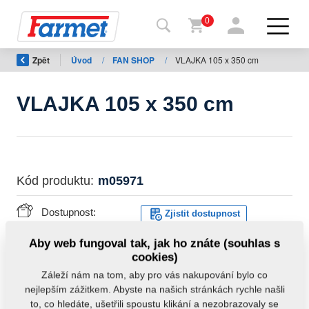
0
Zpět
Úvod
/
FAN SHOP
/
VLAJKA 105 x 350 cm
Zpět
na
web
VLAJKA 105 x 350 cm
Farmet
shop
Moje
Kód produktu:
m05971
stroje
Dostupnost:
Zjistit dostupnost
Ke
Hmotnost:
0,5600 kg
Aby web fungoval tak, jak ho znáte (souhlas s
stažení
cookies)
Záleží nám na tom, aby pro vás nakupování bylo co
nejlepším zážitkem. Abyste na našich stránkách rychle našli
Kontakty
to, co hledáte, ušetřili spoustu klikání a nezobrazovaly se