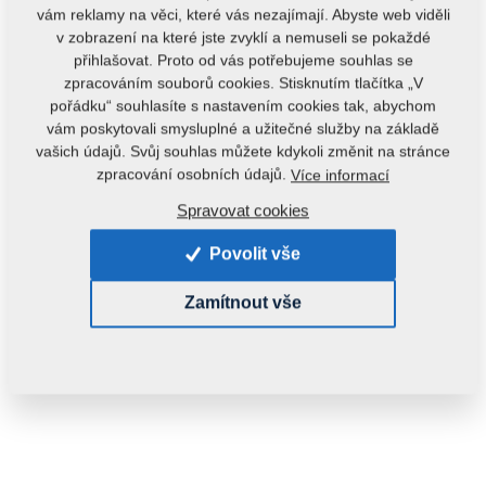
vám reklamy na věci, které vás nezajímají. Abyste web viděli
v zobrazení na které jste zvyklí a nemuseli se pokaždé
přihlašovat. Proto od vás potřebujeme souhlas se
zpracováním souborů cookies. Stisknutím tlačítka „V
pořádku“ souhlasíte s nastavením cookies tak, abychom
vám poskytovali smysluplné a užitečné služby na základě
vašich údajů. Svůj souhlas můžete kdykoli změnit na stránce
Kód produktu:
m06208
zpracování osobních údajů.
Více informací
Tento díl je použitelný i pro následující stroje:
Spravovat cookies
KRTEK
Povolit vše
Hmotnost:
0,2000 kg
Zamítnout vše