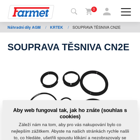
0
Náhradní díly AGM
/
KRTEK
/
SOUPRAVA TĚSNIVA CN2E
Zpět
na
web
SOUPRAVA TĚSNIVA CN2E
Farmet
shop
Moje
stroje
Ke
Aby web fungoval tak, jak ho znáte (souhlas s
stažení
cookies)
Záleží nám na tom, aby pro vás nakupování bylo co
nejlepším zážitkem. Abyste na našich stránkách rychle našli
Kontakty
to, co hledáte, ušetřili spoustu klikání a nezobrazovaly se