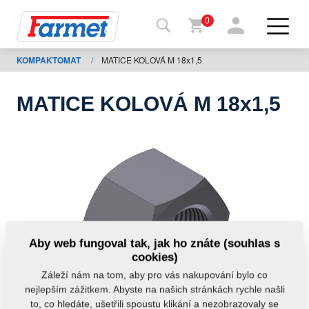
0
KOMPAKTOMAT
/
MATICE KOLOVÁ M 18x1,5
Zpět
na
web
MATICE KOLOVÁ M 18x1,5
Farmet
shop
Moje
stroje
Ke
Aby web fungoval tak, jak ho znáte (souhlas s
stažení
cookies)
Záleží nám na tom, aby pro vás nakupování bylo co
nejlepším zážitkem. Abyste na našich stránkách rychle našli
Kontakty
to, co hledáte, ušetřili spoustu klikání a nezobrazovaly se