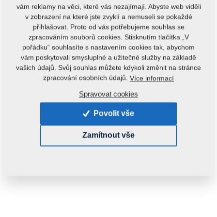
vám reklamy na věci, které vás nezajímají. Abyste web viděli
v zobrazení na které jste zvyklí a nemuseli se pokaždé
přihlašovat. Proto od vás potřebujeme souhlas se
zpracováním souborů cookies. Stisknutím tlačítka „V
pořádku“ souhlasíte s nastavením cookies tak, abychom
vám poskytovali smysluplné a užitečné služby na základě
vašich údajů. Svůj souhlas můžete kdykoli změnit na stránce
Kód produktu:
m08163
zpracování osobních údajů.
Více informací
Původní katalogové číslo:
m15878
Spravovat cookies
Tento díl je použitelný i pro následující stroje:
Povolit vše
KOMPAKTOMAT
Zamítnout vše
Hmotnost:
0,0530 kg