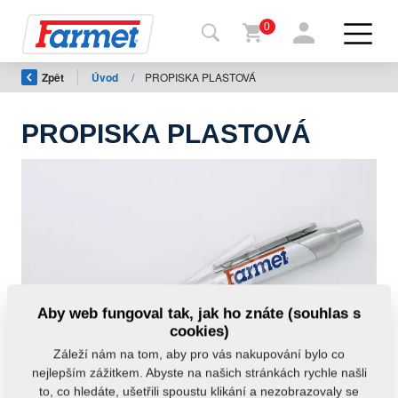
0
Zpět
Úvod
/
PROPISKA PLASTOVÁ
Zpět
na
web
PROPISKA PLASTOVÁ
Farmet
shop
Moje
stroje
Ke
Aby web fungoval tak, jak ho znáte (souhlas s
stažení
cookies)
Záleží nám na tom, aby pro vás nakupování bylo co
nejlepším zážitkem. Abyste na našich stránkách rychle našli
Kontakty
to, co hledáte, ušetřili spoustu klikání a nezobrazovaly se