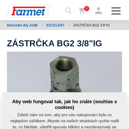
0
Náhradní díly AGM
/
EXCELENT
/
ZÁSTRČKA BG2 3/8"IG
Zpět
na
web
ZÁSTRČKA BG2 3/8"IG
Farmet
shop
Moje
stroje
Ke
Aby web fungoval tak, jak ho znáte (souhlas s
stažení
cookies)
Záleží nám na tom, aby pro vás nakupování bylo co
nejlepším zážitkem. Abyste na našich stránkách rychle našli
Kontakty
to, co hledáte, ušetřili spoustu klikání a nezobrazovaly se