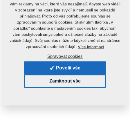
vám reklamy na věci, které vás nezajímají. Abyste web viděli
v zobrazení na které jste zvyklí a nemuseli se pokaždé
přihlašovat. Proto od vás potřebujeme souhlas se
zpracováním souborů cookies. Stisknutím tlačítka „V
pořádku“ souhlasíte s nastavením cookies tak, abychom
VÝPRODEJ
vám poskytovali smysluplné a užitečné služby na základě
vašich údajů. Svůj souhlas můžete kdykoli změnit na stránce
zpracování osobních údajů.
Více informací
Kód produktu:
m09164
Spravovat cookies
Tento díl je použitelný i pro následující stroje:
Povolit vše
EXCELENT
Zamítnout vše
Hmotnost:
0,3100 kg