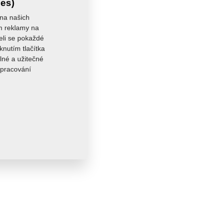
ies)
 na našich
ám reklamy na
seli se pokaždé
knutím tlačítka
lné a užitečné
zpracování