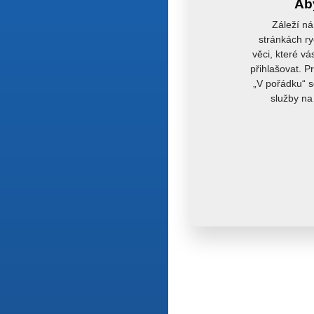
Aby
Záleží ná
stránkách ry
věci, které vá
přihlašovat. P
„V pořádku“ s
služby na