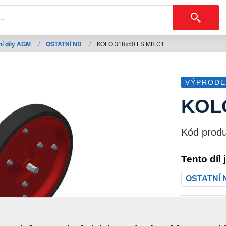
í díly AGM
/
OSTATNÍ ND
/
KOLO 318x50 LS MB C1
VÝPRODE
KOLO
Kód produ
Tento díl 
OSTATNÍ 
Hmotno