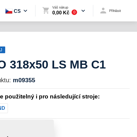
Váš nákup
CS
Přihlásit
0,00 Kč
0
J
 318x50 LS MB C1
ktu:
m09355
je použitelný i pro následující stroje:
ND
st:
3,4110 kg