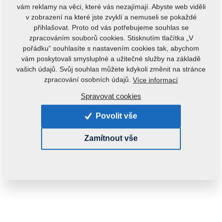
vám reklamy na věci, které vás nezajímají. Abyste web viděli
v zobrazení na které jste zvyklí a nemuseli se pokaždé
přihlašovat. Proto od vás potřebujeme souhlas se
zpracováním souborů cookies. Stisknutím tlačítka „V
VÝPRODEJ
pořádku“ souhlasíte s nastavením cookies tak, abychom
vám poskytovali smysluplné a užitečné služby na základě
Kód produktu:
m09585
vašich údajů. Svůj souhlas můžete kdykoli změnit na stránce
zpracování osobních údajů.
Více informací
Tento díl je použitelný i pro následující stroje:
Spravovat cookies
OSTATNÍ ND
Povolit vše
Hmotnost:
85,0000 kg
Zamítnout vše