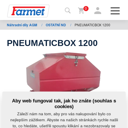
0
Náhradní díly AGM
/
OSTATNÍ ND
/
PNEUMATICBOX 1200
Zpět
na
web
PNEUMATICBOX 1200
Farmet
shop
Moje
stroje
Ke
Aby web fungoval tak, jak ho znáte (souhlas s
stažení
cookies)
Záleží nám na tom, aby pro vás nakupování bylo co
nejlepším zážitkem. Abyste na našich stránkách rychle našli
Kontakty
to, co hledáte, ušetřili spoustu klikání a nezobrazovaly se