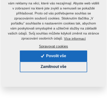
vám reklamy na věci, které vás nezajímají. Abyste web viděli
v zobrazení na které jste zvyklí a nemuseli se pokaždé
přihlašovat. Proto od vás potřebujeme souhlas se
zpracováním souborů cookies. Stisknutím tlačítka „V
pořádku“ souhlasíte s nastavením cookies tak, abychom
vám poskytovali smysluplné a užitečné služby na základě
vašich údajů. Svůj souhlas můžete kdykoli změnit na stránce
Kód produktu:
m09764
zpracování osobních údajů.
Více informací
Tento díl je použitelný i pro následující stroje:
Spravovat cookies
DIGGER
Povolit vše
Hmotnost:
0,0710 kg
Zamítnout vše