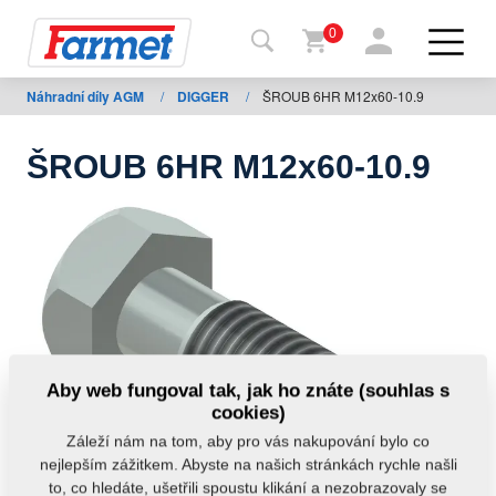
0
Náhradní díly AGM
/
DIGGER
/
ŠROUB 6HR M12x60-10.9
Zpět
na
web
ŠROUB 6HR M12x60-10.9
Farmet
shop
Moje
stroje
Ke
Aby web fungoval tak, jak ho znáte (souhlas s
stažení
cookies)
Záleží nám na tom, aby pro vás nakupování bylo co
nejlepším zážitkem. Abyste na našich stránkách rychle našli
Kontakty
to, co hledáte, ušetřili spoustu klikání a nezobrazovaly se