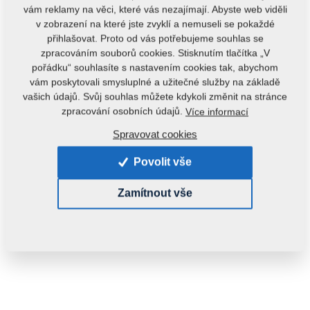
vám reklamy na věci, které vás nezajímají. Abyste web viděli
v zobrazení na které jste zvyklí a nemuseli se pokaždé
přihlašovat. Proto od vás potřebujeme souhlas se
zpracováním souborů cookies. Stisknutím tlačítka „V
pořádku“ souhlasíte s nastavením cookies tak, abychom
vám poskytovali smysluplné a užitečné služby na základě
vašich údajů. Svůj souhlas můžete kdykoli změnit na stránce
zpracování osobních údajů.
Více informací
Kód produktu:
m10440
Spravovat cookies
Tento díl je použitelný i pro následující stroje:
Povolit vše
KOMPAKTOMAT
HX
KRTEK
Zamítnout vše
Hmotnost:
0,0570 kg