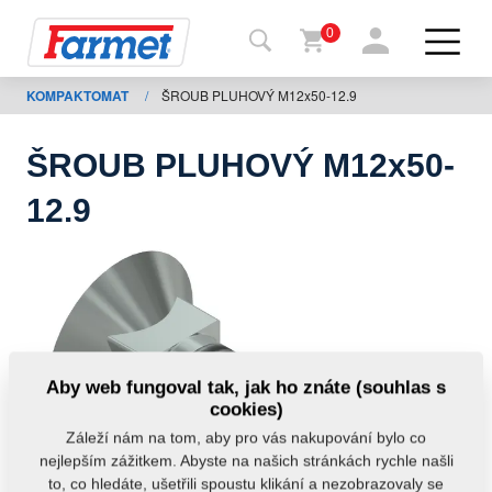
0
KOMPAKTOMAT
/
ŠROUB PLUHOVÝ M12x50-12.9
Zpět
na
web
ŠROUB PLUHOVÝ M12x50-
Farmet
12.9
shop
Moje
stroje
Ke
Aby web fungoval tak, jak ho znáte (souhlas s
stažení
cookies)
Záleží nám na tom, aby pro vás nakupování bylo co
nejlepším zážitkem. Abyste na našich stránkách rychle našli
Kontakty
to, co hledáte, ušetřili spoustu klikání a nezobrazovaly se