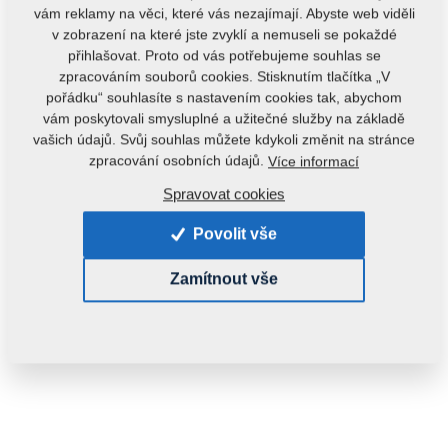
vám reklamy na věci, které vás nezajímají. Abyste web viděli
v zobrazení na které jste zvyklí a nemuseli se pokaždé
přihlašovat. Proto od vás potřebujeme souhlas se
zpracováním souborů cookies. Stisknutím tlačítka „V
pořádku“ souhlasíte s nastavením cookies tak, abychom
vám poskytovali smysluplné a užitečné služby na základě
vašich údajů. Svůj souhlas můžete kdykoli změnit na stránce
Kód produktu:
m10454
zpracování osobních údajů.
Více informací
Tento díl je použitelný i pro následující stroje:
Spravovat cookies
KOMPAKTOMAT
Povolit vše
Hmotnost:
0,0130 kg
Zamítnout vše