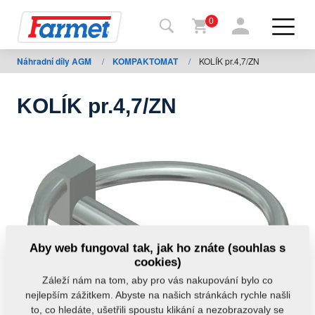
0
Náhradní díly AGM
/
KOMPAKTOMAT
/
KOLÍK pr.4,7/ZN
Zpět
na
web
KOLÍK pr.4,7/ZN
Farmet
shop
Moje
stroje
Ke
Aby web fungoval tak, jak ho znáte (souhlas s
stažení
cookies)
Záleží nám na tom, aby pro vás nakupování bylo co
nejlepším zážitkem. Abyste na našich stránkách rychle našli
Kontakty
to, co hledáte, ušetřili spoustu klikání a nezobrazovaly se