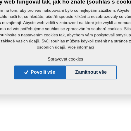
 web fungoval tak, jak ho znáte (souhlas s cook
Hmotno
m na tom, aby pro vás nakupování bylo co nejlepším zážitkem. Abyste
chle našli to, co hledáte, ušetřili spoustu klikání a nezobrazovaly se v
s nezajímají. Abyste web viděli v zobrazení na které jste zvyklí a nemu
roto od vás potřebujeme souhlas se zpracováním souborů cookies. Stis
ouhlasíte s nastavením cookies tak, abychom vám poskytovali smyslup
 základě vašich údajů. Svůj souhlas můžete kdykoli změnit na stránce 
Více informací
osobních údajů.
Spravovat cookies
Povolit vše
Zamítnout vše