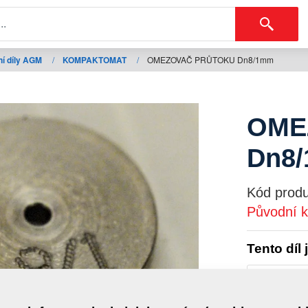
í díly AGM
/
KOMPAKTOMAT
/
OMEZOVAČ PRŮTOKU Dn8/1mm
OME
Dn8
Kód produ
Původní k
Tento díl 
KOMPAK