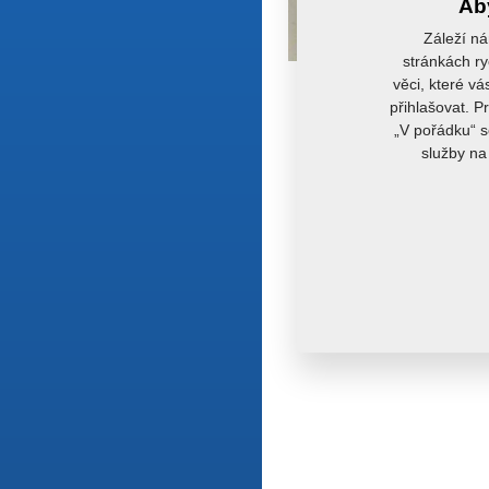
Aby
Záleží ná
stránkách ry
věci, které vá
přihlašovat. P
„V pořádku“ s
služby na