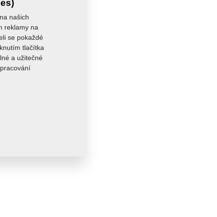
ies)
st:
0,0010 kg
 na našich
ám reklamy na
seli se pokaždé
knutím tlačítka
lné a užitečné
zpracování