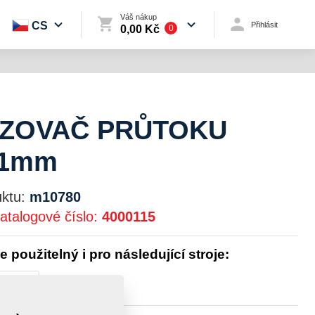
Váš nákup
CS
Přihlásit
0,00 Kč
0
ZOVAČ PRŮTOKU
/1mm
ktu:
m10780
atalogové číslo:
4000115
je použitelný i pro následující stroje:
TOMAT