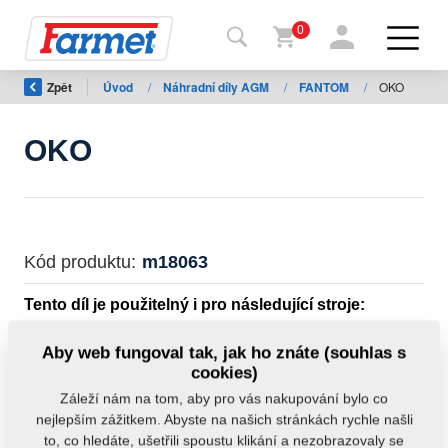
0
Zpět
Úvod
/
Náhradní díly AGM
/
FANTOM
/
OKO
Zpět
na
web
OKO
Farmet
shop
Moje
Kód produktu:
m18063
stroje
Tento díl je použitelný i pro následující stroje:
Ke
FANTOM
Aby web fungoval tak, jak ho znáte (souhlas s
stažení
cookies)
Hmotnost:
2,5000 kg
Záleží nám na tom, aby pro vás nakupování bylo co
nejlepším zážitkem. Abyste na našich stránkách rychle našli
Kontakty
to, co hledáte, ušetřili spoustu klikání a nezobrazovaly se