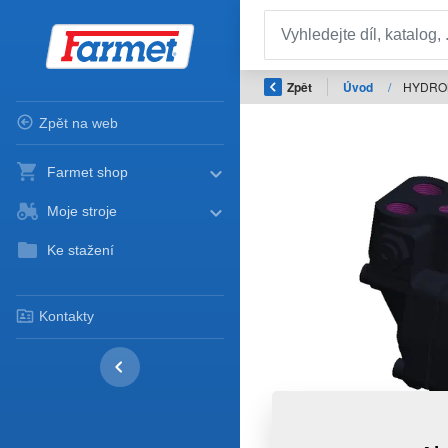
Zpět
Úvod
/
HYDROM
Zpět na web
Farmet shop
Moje stroje
Ke stažení
Kontakty