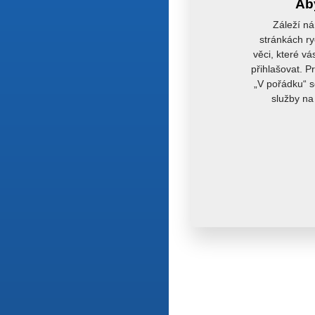
Aby
Záleží ná
stránkách ry
věci, které vá
přihlašovat. P
„V pořádku“ s
služby na