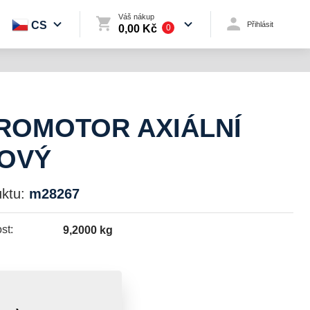
Váš nákup
CS
Přihlásit
0,00 Kč
0
ROMOTOR AXIÁLNÍ
TOVÝ
ktu:
m28267
st:
9,2000 kg