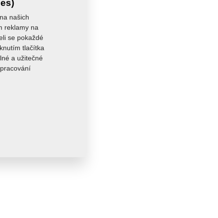
ies)
 na našich
ám reklamy na
seli se pokaždé
knutím tlačítka
lné a užitečné
zpracování