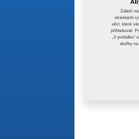
Aby
Záleží ná
stránkách ry
věci, které vá
přihlašovat. P
„V pořádku“ s
služby na