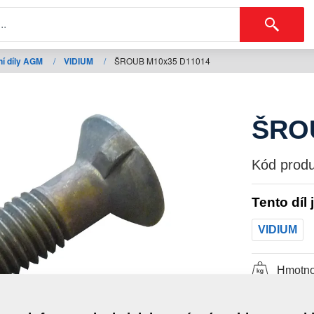
í díly AGM
/
VIDIUM
/
ŠROUB M10x35 D11014
ŠRO
Kód produ
Tento díl 
VIDIUM
Hmotno