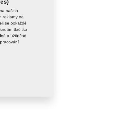
ies)
 na našich
ám reklamy na
seli se pokaždé
knutím tlačítka
lné a užitečné
zpracování