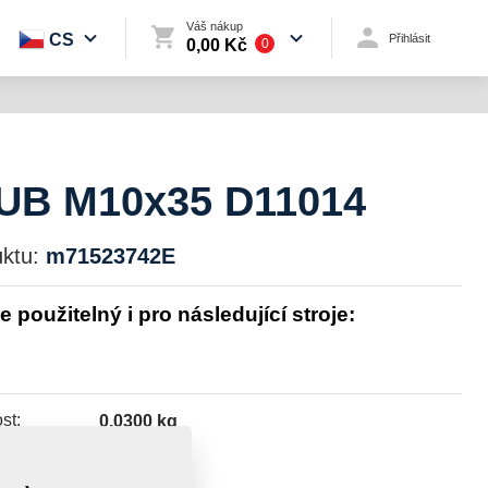
Váš nákup
CS
Přihlásit
0,00 Kč
0
UB M10x35 D11014
ktu:
m71523742E
je použitelný i pro následující stroje:
st:
0,0300 kg