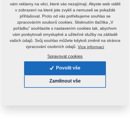
vám reklamy na věci, které vás nezajímají. Abyste web viděli
v zobrazení na které jste zvyklí a nemuseli se pokaždé
přihlašovat. Proto od vás potřebujeme souhlas se
zpracováním souborů cookies. Stisknutím tlačítka „V
pořádku“ souhlasíte s nastavením cookies tak, abychom
vám poskytovali smysluplné a užitečné služby na základě
vašich údajů. Svůj souhlas můžete kdykoli změnit na stránce
Kód produktu:
m71PK800209K
zpracování osobních údajů.
Více informací
Spravovat cookies
Tento díl je použitelný i pro následující stroje:
VIDIUM
Povolit vše
Zamítnout vše
Hmotnost:
19,6000 kg