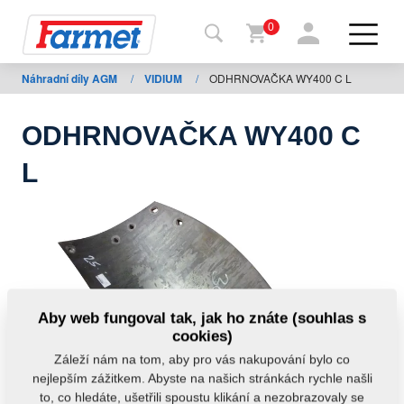
0
Náhradní díly AGM
/
VIDIUM
/
ODHRNOVAČKA WY400 C L
Zpět
na
web
ODHRNOVAČKA WY400 C
Farmet
L
shop
Moje
stroje
Ke
Aby web fungoval tak, jak ho znáte (souhlas s
stažení
cookies)
Záleží nám na tom, aby pro vás nakupování bylo co
nejlepším zážitkem. Abyste na našich stránkách rychle našli
Kontakty
to, co hledáte, ušetřili spoustu klikání a nezobrazovaly se