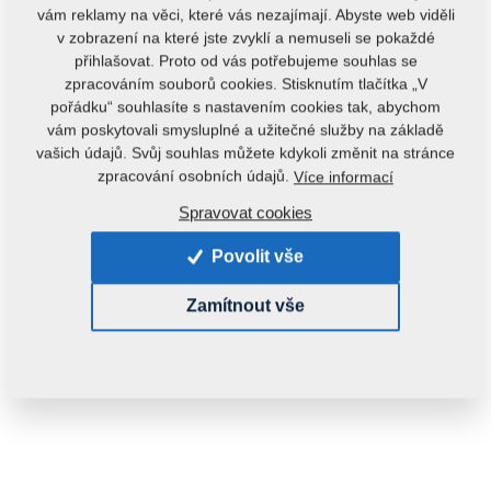
vám reklamy na věci, které vás nezajímají. Abyste web viděli
v zobrazení na které jste zvyklí a nemuseli se pokaždé
přihlašovat. Proto od vás potřebujeme souhlas se
zpracováním souborů cookies. Stisknutím tlačítka „V
pořádku“ souhlasíte s nastavením cookies tak, abychom
vám poskytovali smysluplné a užitečné služby na základě
vašich údajů. Svůj souhlas můžete kdykoli změnit na stránce
Kód produktu:
m71Z2423801
zpracování osobních údajů.
Více informací
Tento díl je použitelný i pro následující stroje:
Spravovat cookies
VIDIUM
Povolit vše
Hmotnost:
7,3000 kg
Zamítnout vše