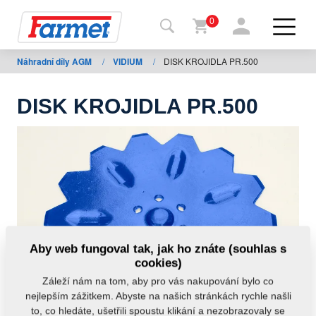
0
Náhradní díly AGM
/
VIDIUM
/
DISK KROJIDLA PR.500
Zpět
na
web
DISK KROJIDLA PR.500
Farmet
shop
Moje
stroje
Ke
Aby web fungoval tak, jak ho znáte (souhlas s
stažení
cookies)
Záleží nám na tom, aby pro vás nakupování bylo co
nejlepším zážitkem. Abyste na našich stránkách rychle našli
Kontakty
to, co hledáte, ušetřili spoustu klikání a nezobrazovaly se