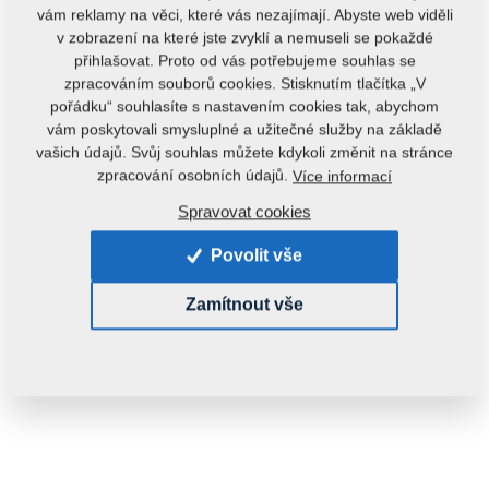
vám reklamy na věci, které vás nezajímají. Abyste web viděli
v zobrazení na které jste zvyklí a nemuseli se pokaždé
přihlašovat. Proto od vás potřebujeme souhlas se
zpracováním souborů cookies. Stisknutím tlačítka „V
pořádku“ souhlasíte s nastavením cookies tak, abychom
Kód produktu:
m71Z2423901
vám poskytovali smysluplné a užitečné služby na základě
vašich údajů. Svůj souhlas můžete kdykoli změnit na stránce
Tento díl je použitelný i pro následující stroje:
zpracování osobních údajů.
Více informací
VIDIUM
Spravovat cookies
Povolit vše
Hmotnost:
10,2200 kg
Zamítnout vše