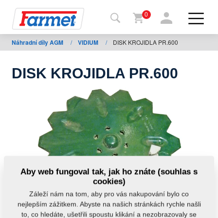
0
Náhradní díly AGM
/
VIDIUM
/
DISK KROJIDLA PR.600
Zpět
na
web
DISK KROJIDLA PR.600
Farmet
shop
Moje
stroje
Ke
Aby web fungoval tak, jak ho znáte (souhlas s
stažení
cookies)
Záleží nám na tom, aby pro vás nakupování bylo co
nejlepším zážitkem. Abyste na našich stránkách rychle našli
Kontakty
to, co hledáte, ušetřili spoustu klikání a nezobrazovaly se