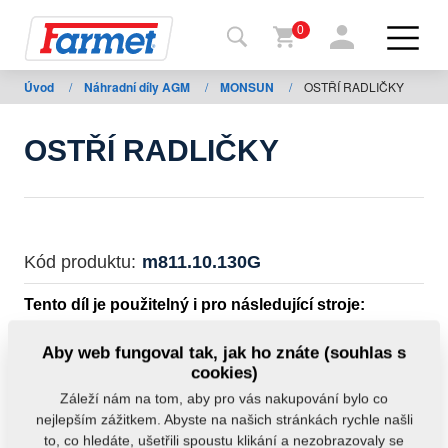
0
Úvod
/
Náhradní díly AGM
/
MONSUN
/
OSTŘÍ RADLIČKY
Zpět
na
web
OSTŘÍ RADLIČKY
Farmet
shop
Moje
Kód produktu:
m811.10.130G
stroje
Tento díl je použitelný i pro následující stroje:
Ke
MONSUN
Aby web fungoval tak, jak ho znáte (souhlas s
stažení
cookies)
Hmotnost:
0,1000 kg
Záleží nám na tom, aby pro vás nakupování bylo co
nejlepším zážitkem. Abyste na našich stránkách rychle našli
Kontakty
to, co hledáte, ušetřili spoustu klikání a nezobrazovaly se