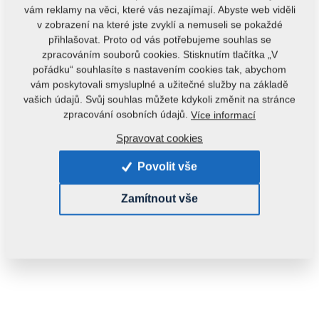
vám reklamy na věci, které vás nezajímají. Abyste web viděli
v zobrazení na které jste zvyklí a nemuseli se pokaždé
přihlašovat. Proto od vás potřebujeme souhlas se
zpracováním souborů cookies. Stisknutím tlačítka „V
pořádku“ souhlasíte s nastavením cookies tak, abychom
VÝPRODEJ
vám poskytovali smysluplné a užitečné služby na základě
vašich údajů. Svůj souhlas můžete kdykoli změnit na stránce
zpracování osobních údajů.
Více informací
Kód produktu:
m81180906-039
Spravovat cookies
Tento díl je použitelný i pro následující stroje:
Povolit vše
MONSUN
OSTATNÍ ND
Zamítnout vše
Hmotnost:
0,5060 kg