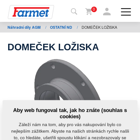
0
Náhradní díly AGM
/
OSTATNÍ ND
/
DOMEČEK LOŽISKA
Zpět
na
web
DOMEČEK LOŽISKA
Farmet
shop
Moje
stroje
Ke
Aby web fungoval tak, jak ho znáte (souhlas s
stažení
cookies)
Záleží nám na tom, aby pro vás nakupování bylo co
nejlepším zážitkem. Abyste na našich stránkách rychle našli
Kontakty
to, co hledáte, ušetřili spoustu klikání a nezobrazovaly se