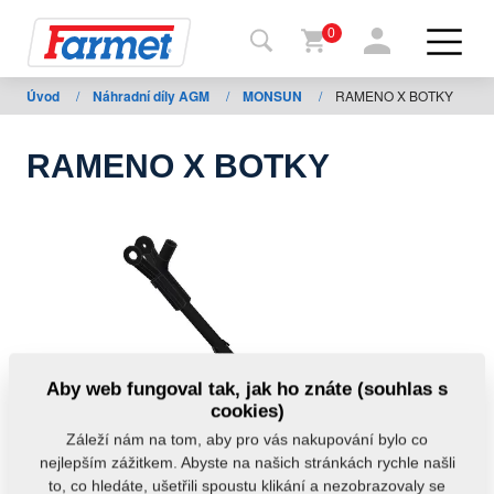
0
Úvod
/
Náhradní díly AGM
/
MONSUN
/
RAMENO X BOTKY
Zpět
na
web
RAMENO X BOTKY
Farmet
shop
Moje
stroje
Ke
Aby web fungoval tak, jak ho znáte (souhlas s
stažení
cookies)
Záleží nám na tom, aby pro vás nakupování bylo co
nejlepším zážitkem. Abyste na našich stránkách rychle našli
Kontakty
to, co hledáte, ušetřili spoustu klikání a nezobrazovaly se