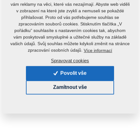
vám reklamy na věci, které vás nezajímají. Abyste web viděli
v zobrazení na které jste zvyklí a nemuseli se pokaždé
přihlašovat. Proto od vás potřebujeme souhlas se
zpracováním souborů cookies. Stisknutím tlačítka „V
pořádku“ souhlasíte s nastavením cookies tak, abychom
vám poskytovali smysluplné a užitečné služby na základě
vašich údajů. Svůj souhlas můžete kdykoli změnit na stránce
Kód produktu:
m81180906-666
zpracování osobních údajů.
Více informací
Tento díl je použitelný i pro následující stroje:
Spravovat cookies
MONSUN
Povolit vše
Hmotnost:
4,0200 kg
Zamítnout vše