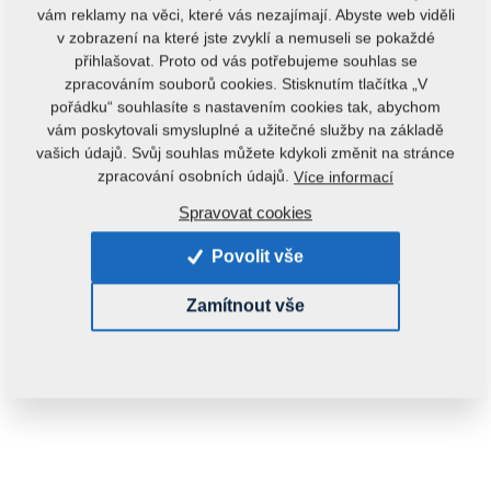
vám reklamy na věci, které vás nezajímají. Abyste web viděli
v zobrazení na které jste zvyklí a nemuseli se pokaždé
přihlašovat. Proto od vás potřebujeme souhlas se
zpracováním souborů cookies. Stisknutím tlačítka „V
pořádku“ souhlasíte s nastavením cookies tak, abychom
vám poskytovali smysluplné a užitečné služby na základě
vašich údajů. Svůj souhlas můžete kdykoli změnit na stránce
Kód produktu:
m81180906-765
zpracování osobních údajů.
Více informací
Tento díl je použitelný i pro následující stroje:
Spravovat cookies
MONSUN
Povolit vše
Hmotnost:
1,2300 kg
Zamítnout vše