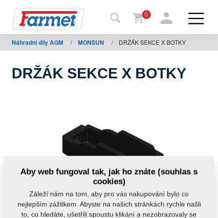
0
Náhradní díly AGM
/
MONSUN
/
DRŽÁK SEKCE X BOTKY
Zpět
na
web
DRŽÁK SEKCE X BOTKY
Farmet
shop
Moje
stroje
Ke
Aby web fungoval tak, jak ho znáte (souhlas s
stažení
cookies)
Záleží nám na tom, aby pro vás nakupování bylo co
nejlepším zážitkem. Abyste na našich stránkách rychle našli
Kontakty
to, co hledáte, ušetřili spoustu klikání a nezobrazovaly se