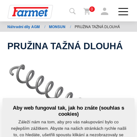
0
Náhradní díly AGM
/
MONSUN
/
PRUŽINA TAŽNÁ DLOUHÁ
Zpět
na
web
PRUŽINA TAŽNÁ DLOUHÁ
Farmet
shop
Moje
stroje
Ke
Aby web fungoval tak, jak ho znáte (souhlas s
stažení
cookies)
Záleží nám na tom, aby pro vás nakupování bylo co
nejlepším zážitkem. Abyste na našich stránkách rychle našli
Kontakty
to, co hledáte, ušetřili spoustu klikání a nezobrazovaly se