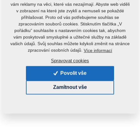
vám reklamy na věci, které vás nezajímají. Abyste web viděli
v zobrazení na které jste zvyklí a nemuseli se pokaždé
přihlašovat. Proto od vás potřebujeme souhlas se
zpracováním souborů cookies. Stisknutím tlačítka „V
pořádku“ souhlasíte s nastavením cookies tak, abychom
vám poskytovali smysluplné a užitečné služby na základě
vašich údajů. Svůj souhlas můžete kdykoli změnit na stránce
Kód produktu:
m81200406-073
zpracování osobních údajů.
Více informací
Tento díl je použitelný i pro následující stroje:
Spravovat cookies
MONSUN
Povolit vše
Hmotnost:
0,3900 kg
Zamítnout vše