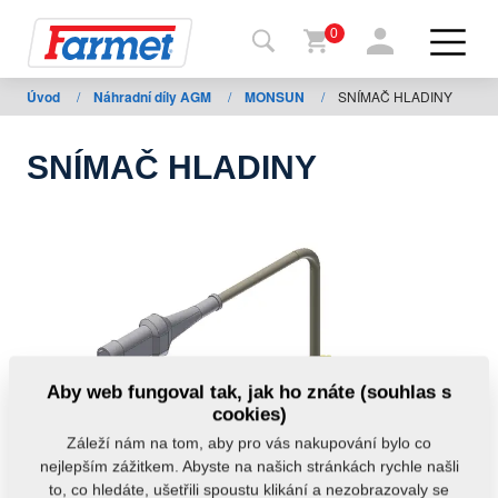
0
Úvod
/
Náhradní díly AGM
/
MONSUN
/
SNÍMAČ HLADINY
Zpět
na
web
SNÍMAČ HLADINY
Farmet
shop
Moje
stroje
Ke
Aby web fungoval tak, jak ho znáte (souhlas s
stažení
cookies)
Záleží nám na tom, aby pro vás nakupování bylo co
nejlepším zážitkem. Abyste na našich stránkách rychle našli
Kontakty
to, co hledáte, ušetřili spoustu klikání a nezobrazovaly se