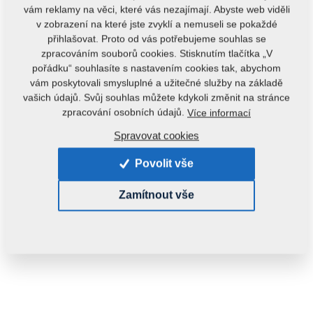
vám reklamy na věci, které vás nezajímají. Abyste web viděli
v zobrazení na které jste zvyklí a nemuseli se pokaždé
přihlašovat. Proto od vás potřebujeme souhlas se
zpracováním souborů cookies. Stisknutím tlačítka „V
pořádku“ souhlasíte s nastavením cookies tak, abychom
vám poskytovali smysluplné a užitečné služby na základě
vašich údajů. Svůj souhlas můžete kdykoli změnit na stránce
Kód produktu:
m81200406-294
zpracování osobních údajů.
Více informací
Tento díl je použitelný i pro následující stroje:
Spravovat cookies
MONSUN
Povolit vše
Hmotnost:
0,0900 kg
Zamítnout vše