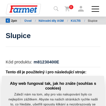
0
Zpět
Úvod
/
Náhradní díly AGM
/
KULTIS
/
Slupice
Zpět
na
web
Slupice
Farmet
shop
Moje
Kód produktu:
m81230400E
stroje
Tento díl je použitelný i pro následující stroje:
Ke
KULTIS
Aby web fungoval tak, jak ho znáte (souhlas s
stažení
cookies)
Hmotnost:
0,0000 kg
Záleží nám na tom, aby pro vás nakupování bylo co
nejlepším zážitkem. Abyste na našich stránkách rychle našli
Kontakty
to, co hledáte, ušetřili spoustu klikání a nezobrazovaly se