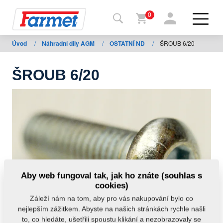
0
Úvod
/
Náhradní díly AGM
/
OSTATNÍ ND
/
ŠROUB 6/20
Zpět
na
web
ŠROUB 6/20
Farmet
shop
Moje
stroje
Ke
Aby web fungoval tak, jak ho znáte (souhlas s
stažení
cookies)
Záleží nám na tom, aby pro vás nakupování bylo co
nejlepším zážitkem. Abyste na našich stránkách rychle našli
Kontakty
to, co hledáte, ušetřili spoustu klikání a nezobrazovaly se