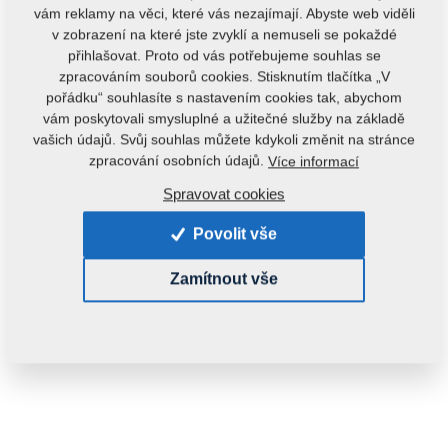
vám reklamy na věci, které vás nezajímají. Abyste web viděli
v zobrazení na které jste zvyklí a nemuseli se pokaždé
přihlašovat. Proto od vás potřebujeme souhlas se
zpracováním souborů cookies. Stisknutím tlačítka „V
pořádku“ souhlasíte s nastavením cookies tak, abychom
VÝPRODEJ
vám poskytovali smysluplné a užitečné služby na základě
vašich údajů. Svůj souhlas můžete kdykoli změnit na stránce
zpracování osobních údajů.
Více informací
Kód produktu:
m81607380-001
Spravovat cookies
Tento díl je použitelný i pro následující stroje:
Povolit vše
OSTATNÍ ND
Zamítnout vše
Hmotnost:
0,0100 kg