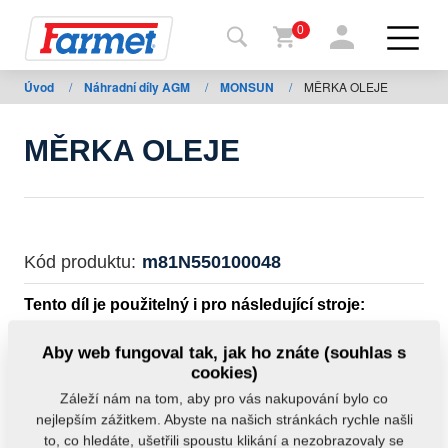
0
Úvod
/
Náhradní díly AGM
/
MONSUN
/
MĚRKA OLEJE
Zpět
na
web
MĚRKA OLEJE
Farmet
shop
Moje
Kód produktu:
m81N550100048
stroje
Tento díl je použitelný i pro následující stroje:
Ke
MONSUN
Aby web fungoval tak, jak ho znáte (souhlas s
stažení
cookies)
Hmotnost:
0,0500 kg
Záleží nám na tom, aby pro vás nakupování bylo co
nejlepším zážitkem. Abyste na našich stránkách rychle našli
Kontakty
to, co hledáte, ušetřili spoustu klikání a nezobrazovaly se