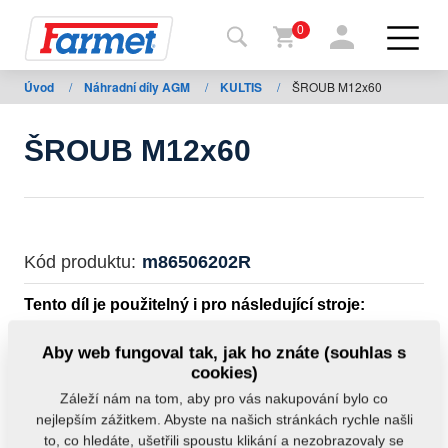
0
Úvod
/
Náhradní díly AGM
/
KULTIS
/
ŠROUB M12x60
Zpět
na
web
ŠROUB M12x60
Farmet
shop
Moje
Kód produktu:
m86506202R
stroje
Tento díl je použitelný i pro následující stroje:
Ke
KULTIS
Aby web fungoval tak, jak ho znáte (souhlas s
stažení
cookies)
Hmotnost:
0,0100 kg
Záleží nám na tom, aby pro vás nakupování bylo co
nejlepším zážitkem. Abyste na našich stránkách rychle našli
Kontakty
to, co hledáte, ušetřili spoustu klikání a nezobrazovaly se