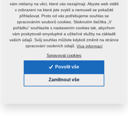
vám reklamy na věci, které vás nezajímají. Abyste web viděli
v zobrazení na které jste zvyklí a nemuseli se pokaždé
přihlašovat. Proto od vás potřebujeme souhlas se
zpracováním souborů cookies. Stisknutím tlačítka „V
pořádku“ souhlasíte s nastavením cookies tak, abychom
Kód produktu:
m86PL1815
vám poskytovali smysluplné a užitečné služby na základě
vašich údajů. Svůj souhlas můžete kdykoli změnit na stránce
zpracování osobních údajů.
Tento díl je použitelný i pro následující stroje:
Více informací
Spravovat cookies
KULTIS
Povolit vše
Hmotnost:
0,5200 kg
Zamítnout vše