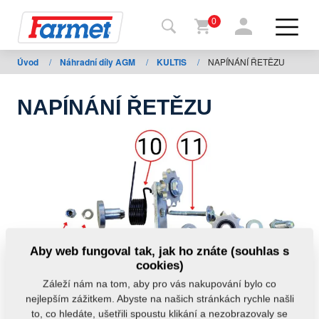
0
Úvod
/
Náhradní díly AGM
/
KULTIS
/
NAPÍNÁNÍ ŘETĚZU
Zpět
na
web
NAPÍNÁNÍ ŘETĚZU
Farmet
shop
Moje
stroje
Ke
Aby web fungoval tak, jak ho znáte (souhlas s
stažení
cookies)
Záleží nám na tom, aby pro vás nakupování bylo co
nejlepším zážitkem. Abyste na našich stránkách rychle našli
Kontakty
to, co hledáte, ušetřili spoustu klikání a nezobrazovaly se