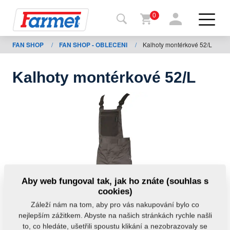
0
FAN SHOP
/
FAN SHOP - OBLECENI
/
Kalhoty montérkové 52/L
Zpět
na
web
Kalhoty montérkové 52/L
Farmet
shop
Moje
stroje
Ke
Aby web fungoval tak, jak ho znáte (souhlas s
stažení
cookies)
Záleží nám na tom, aby pro vás nakupování bylo co
nejlepším zážitkem. Abyste na našich stránkách rychle našli
Kontakty
to, co hledáte, ušetřili spoustu klikání a nezobrazovaly se