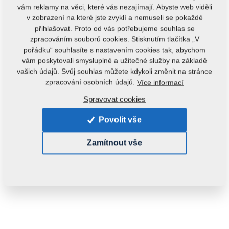
vám reklamy na věci, které vás nezajímají. Abyste web viděli
v zobrazení na které jste zvyklí a nemuseli se pokaždé
přihlašovat. Proto od vás potřebujeme souhlas se
zpracováním souborů cookies. Stisknutím tlačítka „V
pořádku“ souhlasíte s nastavením cookies tak, abychom
vám poskytovali smysluplné a užitečné služby na základě
vašich údajů. Svůj souhlas můžete kdykoli změnit na stránce
Kód produktu:
r00023
zpracování osobních údajů.
Více informací
Spravovat cookies
Dostupnost:
Zjistit dostupnost
Hmotnost:
0,7950 kg
Povolit vše
Zamítnout vše
1 200,00 Kč
ks:
Do košíku
s DPH