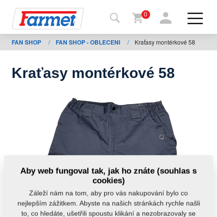
0
FAN SHOP
/
FAN SHOP - OBLECENI
/
Kraťasy montérkové 58
Zpět
na
web
Kraťasy montérkové 58
Farmet
shop
Moje
stroje
Ke
Aby web fungoval tak, jak ho znáte (souhlas s
stažení
cookies)
Záleží nám na tom, aby pro vás nakupování bylo co
nejlepším zážitkem. Abyste na našich stránkách rychle našli
Kontakty
to, co hledáte, ušetřili spoustu klikání a nezobrazovaly se