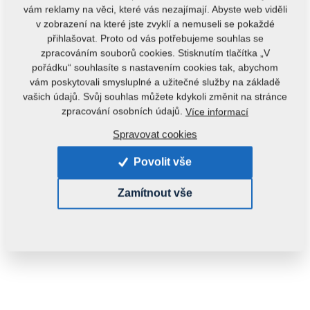
vám reklamy na věci, které vás nezajímají. Abyste web viděli
v zobrazení na které jste zvyklí a nemuseli se pokaždé
přihlašovat. Proto od vás potřebujeme souhlas se
zpracováním souborů cookies. Stisknutím tlačítka „V
pořádku“ souhlasíte s nastavením cookies tak, abychom
vám poskytovali smysluplné a užitečné služby na základě
vašich údajů. Svůj souhlas můžete kdykoli změnit na stránce
Kód produktu:
r00046
zpracování osobních údajů.
Více informací
Spravovat cookies
Dostupnost:
Zjistit dostupnost
Hmotnost:
0,4850 kg
Povolit vše
Zamítnout vše
860,00 Kč
ks:
Do košíku
s DPH