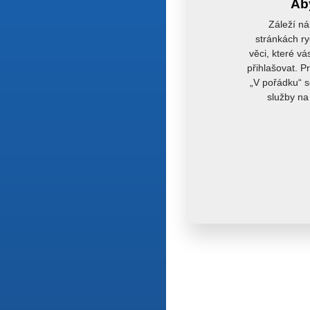
Aby
Záleží ná
stránkách ry
věci, které vá
přihlašovat. P
„V pořádku“ s
služby na