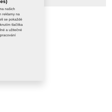
ies)
 na našich
ám reklamy na
seli se pokaždé
knutím tlačítka
lné a užitečné
zpracování