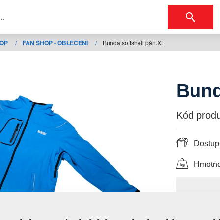
HOP
/
FAN SHOP - OBLECENI
/
Bunda softshell pán.XL
Bund
Kód produ
Dostupn
Hmotno
2 2
s DPH