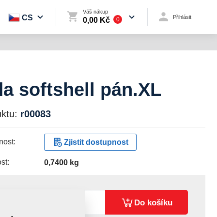
Váš nákup
CS
Přihlásit
0,00 Kč
0
a softshell pán.XL
ktu:
r00083
ost:
Zjistit dostupnost
st:
0,7400 kg
40,00 Kč
ks:
Do košíku