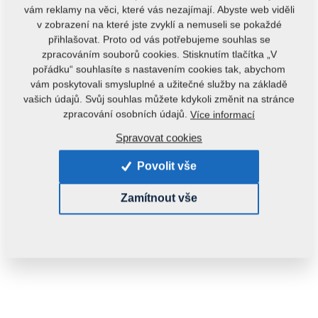
vám reklamy na věci, které vás nezajímají. Abyste web viděli
v zobrazení na které jste zvyklí a nemuseli se pokaždé
přihlašovat. Proto od vás potřebujeme souhlas se
zpracováním souborů cookies. Stisknutím tlačítka „V
pořádku“ souhlasíte s nastavením cookies tak, abychom
vám poskytovali smysluplné a užitečné služby na základě
vašich údajů. Svůj souhlas můžete kdykoli změnit na stránce
Kód produktu:
r00144
zpracování osobních údajů.
Více informací
Spravovat cookies
Dostupnost:
Zjistit dostupnost
Hmotnost:
0,4820 kg
Povolit vše
Zamítnout vše
1 440,00 Kč
ks:
Do košíku
s DPH