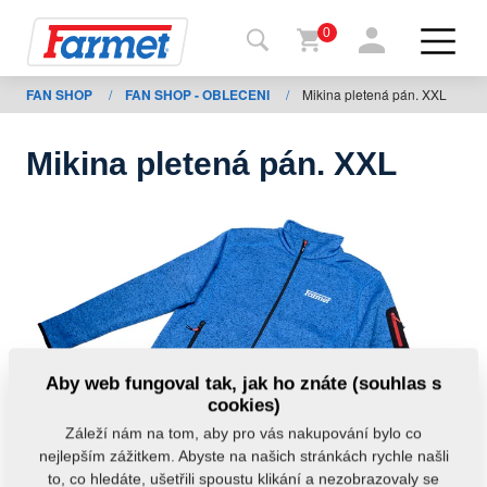
0
FAN SHOP
/
FAN SHOP - OBLECENI
/
Mikina pletená pán. XXL
Zpět
na
web
Mikina pletená pán. XXL
Farmet
shop
Moje
stroje
Ke
Aby web fungoval tak, jak ho znáte (souhlas s
stažení
cookies)
Záleží nám na tom, aby pro vás nakupování bylo co
nejlepším zážitkem. Abyste na našich stránkách rychle našli
Kontakty
to, co hledáte, ušetřili spoustu klikání a nezobrazovaly se