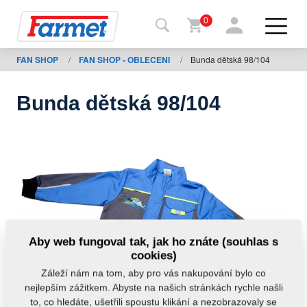
0
FAN SHOP
/
FAN SHOP - OBLECENI
/
Bunda dětská 98/104
Zpět
na
web
Bunda dětská 98/104
Farmet
shop
Moje
stroje
Ke
Aby web fungoval tak, jak ho znáte (souhlas s
stažení
cookies)
Záleží nám na tom, aby pro vás nakupování bylo co
nejlepším zážitkem. Abyste na našich stránkách rychle našli
Kontakty
to, co hledáte, ušetřili spoustu klikání a nezobrazovaly se