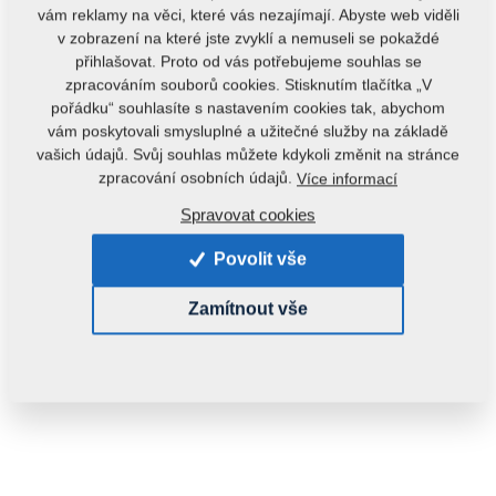
vám reklamy na věci, které vás nezajímají. Abyste web viděli
v zobrazení na které jste zvyklí a nemuseli se pokaždé
přihlašovat. Proto od vás potřebujeme souhlas se
zpracováním souborů cookies. Stisknutím tlačítka „V
pořádku“ souhlasíte s nastavením cookies tak, abychom
vám poskytovali smysluplné a užitečné služby na základě
vašich údajů. Svůj souhlas můžete kdykoli změnit na stránce
Kód produktu:
r00260
zpracování osobních údajů.
Více informací
Spravovat cookies
Dostupnost:
Zjistit dostupnost
Hmotnost:
0,2980 kg
Povolit vše
Zamítnout vše
670,00 Kč
ks:
Do košíku
s DPH