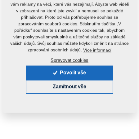
vám reklamy na věci, které vás nezajímají. Abyste web viděli
v zobrazení na které jste zvyklí a nemuseli se pokaždé
přihlašovat. Proto od vás potřebujeme souhlas se
zpracováním souborů cookies. Stisknutím tlačítka „V
pořádku“ souhlasíte s nastavením cookies tak, abychom
vám poskytovali smysluplné a užitečné služby na základě
vašich údajů. Svůj souhlas můžete kdykoli změnit na stránce
zpracování osobních údajů.
Více informací
Kód produktu:
VZ00014125ND
Spravovat cookies
Původní katalogové číslo:
4009334ND
Povolit vše
Tento díl je použitelný i pro následující stroje:
Zamítnout vše
KOMPAKTOMAT
Hmotnost:
14,9160 kg