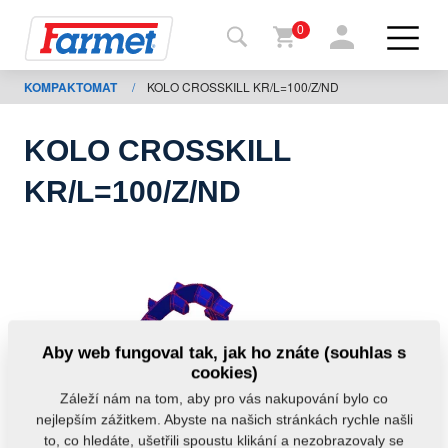
0
KOMPAKTOMAT
/
KOLO CROSSKILL KR/L=100/Z/ND
Zpět
na
web
KOLO CROSSKILL
Farmet
KR/L=100/Z/ND
shop
Moje
stroje
Ke
Aby web fungoval tak, jak ho znáte (souhlas s
stažení
cookies)
Záleží nám na tom, aby pro vás nakupování bylo co
nejlepším zážitkem. Abyste na našich stránkách rychle našli
Kontakty
to, co hledáte, ušetřili spoustu klikání a nezobrazovaly se