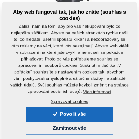
Aby web fungoval tak, jak ho znáte (souhlas s
cookies)
Záleží nám na tom, aby pro vás nakupování bylo co
nejlepším zážitkem. Abyste na našich stránkách rychle našli
to, co hledáte, ušetřili spoustu klikání a nezobrazovaly se
vám reklamy na věci, které vás nezajímají. Abyste web viděli
v zobrazení na které jste zvyklí a nemuseli se pokaždé
Kód produktu:
VZ00014132
přihlašovat. Proto od vás potřebujeme souhlas se
zpracováním souborů cookies. Stisknutím tlačítka „V
Původní katalogové číslo:
4009332
pořádku“ souhlasíte s nastavením cookies tak, abychom
vám poskytovali smysluplné a užitečné služby na základě
Tento díl je použitelný i pro následující stroje:
vašich údajů. Svůj souhlas můžete kdykoli změnit na stránce
KOMPAKTOMAT
zpracování osobních údajů.
Více informací
Spravovat cookies
Hmotnost:
13,7520 kg
Povolit vše
Zamítnout vše
Alternativy výrobku