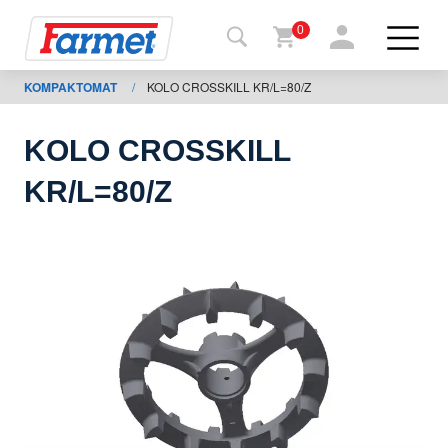
0
KOMPAKTOMAT
/
KOLO CROSSKILL KR/L=80/Z
Zpět
na
web
KOLO CROSSKILL
Farmet
KR/L=80/Z
shop
Moje
stroje
Ke
stažení
Kontakty