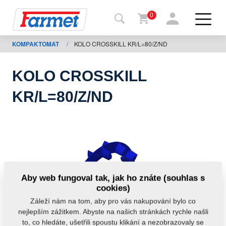
0
KOMPAKTOMAT
/
KOLO CROSSKILL KR/L=80/Z/ND
Zpět
na
web
KOLO CROSSKILL
Farmet
KR/L=80/Z/ND
shop
Moje
stroje
Ke
Aby web fungoval tak, jak ho znáte (souhlas s
stažení
cookies)
Záleží nám na tom, aby pro vás nakupování bylo co
nejlepším zážitkem. Abyste na našich stránkách rychle našli
Kontakty
to, co hledáte, ušetřili spoustu klikání a nezobrazovaly se