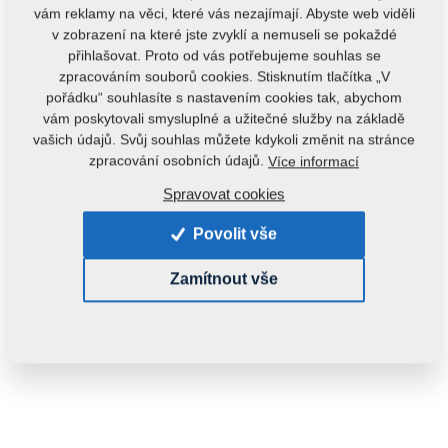
vám reklamy na věci, které vás nezajímají. Abyste web viděli
v zobrazení na které jste zvyklí a nemuseli se pokaždé
přihlašovat. Proto od vás potřebujeme souhlas se
zpracováním souborů cookies. Stisknutím tlačítka „V
pořádku“ souhlasíte s nastavením cookies tak, abychom
vám poskytovali smysluplné a užitečné služby na základě
vašich údajů. Svůj souhlas můžete kdykoli změnit na stránce
zpracování osobních údajů.
Více informací
Kód produktu:
VZ00014132ND
Spravovat cookies
Původní katalogové číslo:
4009332ND
Povolit vše
Tento díl je použitelný i pro následující stroje:
Zamítnout vše
KOMPAKTOMAT
Hmotnost:
14,9160 kg